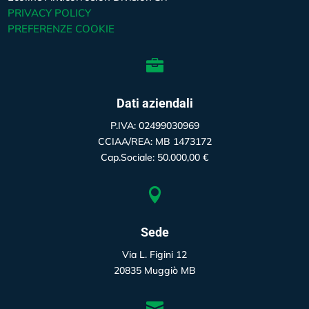
PRIVACY POLICY
PREFERENZE COOKIE

Dati aziendali
P.IVA: 02499030969
CCIAA/REA:
MB 1473172
Cap.Sociale:
50.000,00 €

Sede
Via L. Figini 12
20835
Muggiò MB
